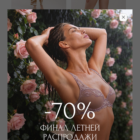
LENNY NIEMEYER
LENNY NIEMEYER
Рубашка
Плавки слип
10 800
₽
7 200
₽
39 000
₽
26 000
₽