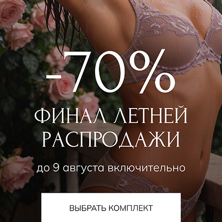
алог
О компании
Orchid — коллекции собственного
О нас
да
Магазины
ьники
Контакты
ки
Новости
ой ассортимент
Наше производство
е
Прием товара на комисс
а для спорта
Стать партнером
шняя одежда
ная одежда