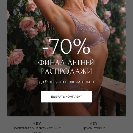
WILD ORCHID
MEY
Трусы слип
Бюстгальтер классический
push-up
3 500
₽
|
+ 175 бонусов
6 300
₽
14 000
₽
+ 1 цвет
MEY
MEY
Бюстгальтер классический t-
Трусы стринг
shirt