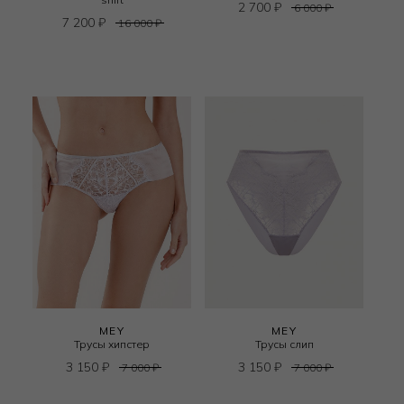
2 700
₽
6 000
₽
7 200
₽
16 000
₽
MEY
MEY
Трусы хипстер
Трусы слип
3 150
₽
3 150
₽
7 000
₽
7 000
₽