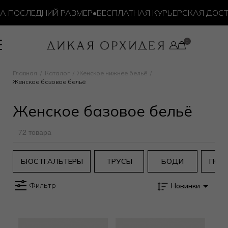
ПОСЛЕДНИЙ РАЗМЕР
•
БЕСПЛАТНАЯ КУРЬЕРСКАЯ ДОСТАВКА
Главная
Каталог
Женское нижнее бельё
Женское базовое бельё
Женское базовое бельё
72 товара
БЮСТГАЛЬТЕРЫ
ТРУСЫ
БОДИ
ПОЯ
Фильтр
Новинки