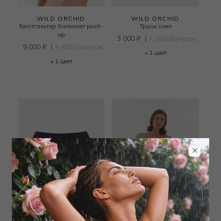
WILD ORCHID
WILD ORCHID
Бюстгальтер балконет push-
Трусы слип
up
3 000
₽
|
+ 150 бонусов
9 000
₽
|
+ 450 бонусов
+ 1 цвет
+ 1 цвет