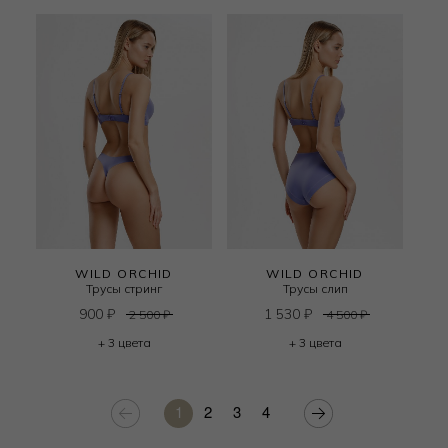
WILD ORCHID
WILD ORCHID
Трусы стринг
Трусы слип
900
₽
1 530
₽
2 500
₽
4 500
₽
+ 3 цвета
+ 3 цвета
1
2
3
4