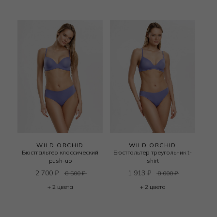
WILD ORCHID
WILD ORCHID
Бюстгальтер классический
Бюстгальтер треугольник t-
push-up
shirt
2 700
₽
1 913
₽
8 500
₽
8 000
₽
+ 2 цвета
+ 2 цвета