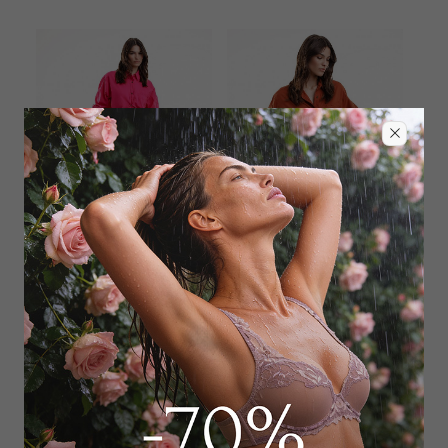
PLUTO
PLUTO
Шорты
Шорты
6 300
₽
6 300
₽
12 000
₽
12 000
₽
+ 1 цвет
+ 1 цвет