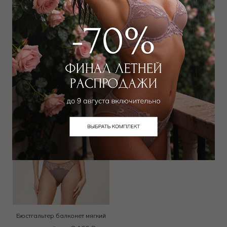
Бюстгальтер классический
Бюстгальтер классический t-
push-up
shirt
8 100
₽
9 900
₽
13 000
₽
16 000
₽
Выбрать размер
Выбрать размер
Бюстгальтер балконет мягкий