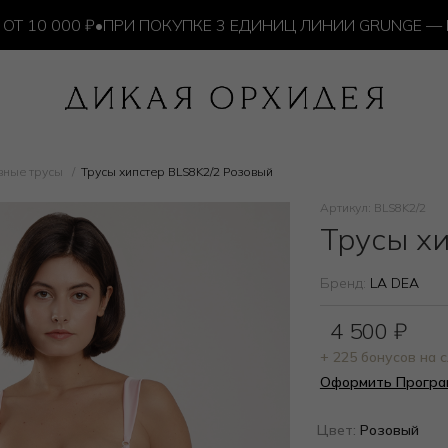
0 000 ₽
•
ПРИ ПОКУПКЕ 3 ЕДИНИЦ ЛИНИИ GRUNGE — ИЗ
вные трусы
Трусы хипстер BLS8K2/2 Розовый
Артикул: BLS8K2/2
Трусы х
Бренд:
LA DEA
4 500
₽
+ 225 бонусов на
Оформить Програ
Цвет:
Розовый