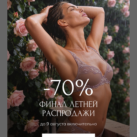
Дополнить образ
Брюки
25 650
₽
41 000
₽
Выбрать размер