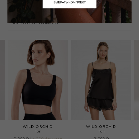
Вам может подойти
WILD ORCHID
WILD ORCHID
Топ
Топ
5 000
₽
|
+ 250 бонусов
3 600
₽