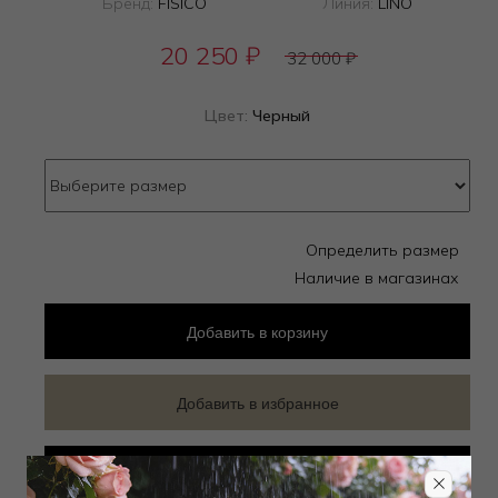
Бренд:
FISICO
Линия:
LINO
20 250
₽
32 000
₽
Цвет:
Черный
Определить размер
Наличие в магазинах
Добавить
в корзину
Добавить в избранное
Забронировать в магазине