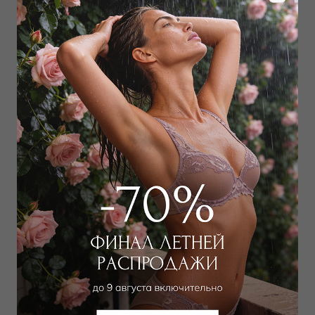
Дополнить образ
Шорты
Шорты
9 000
₽
3 600
₽
7 500
₽