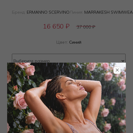
Бренд:
ERMANNO SCERVINO
Линия:
MARRAKESH SWIMWEA
16 650
₽
37 000
₽
Цвет:
Синий
Определить размер
Наличие в магазинах
ТОВАР РАСПРОДАН
Добавить в избранное