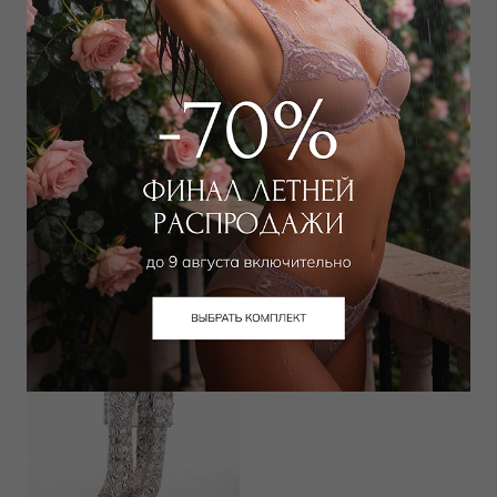
Туника
Брюки
11 700
₽
16 650
₽
22 000
₽
31 000
₽
Выбрать размер
Выбрать размер