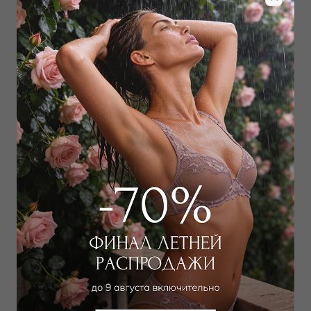
Забронировать в магазине
Дополнить образ
Рубашка
Туника
23 850
₽
11 700
₽
44 000
₽
22 000
₽