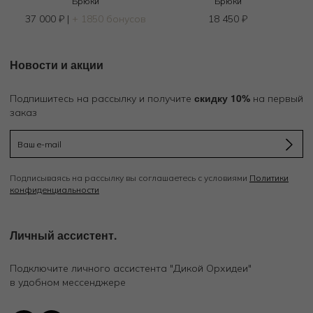
Брюки
Брюки
в
37 000
₽
|
+ 1850 бонусов
18 450
₽
Новости и акции
скидку 10%
Подпишитесь на рассылку и получите
на первый
заказ
Подписываясь на рассылку вы соглашаетесь с условиями
Политики
конфиденциальности
Личный ассистент.
Подключите личного ассистента "Дикой Орхидеи"
в удобном мессенджере