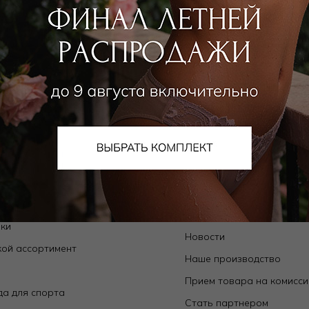
алог
О компании
Orchid — коллекции собственного
О нас
да
Магазины
ьники
Контакты
ки
Новости
ой ассортимент
Наше производство
е
Прием товара на комисс
а для спорта
Стать партнером