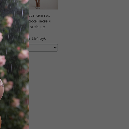
с
Бюстгальтер
классический
push-up
руб
5 164 руб
ое