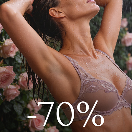
Трусы хипстер
Поя
3 689 руб
2 951 
Добавить в избранн
В корзину