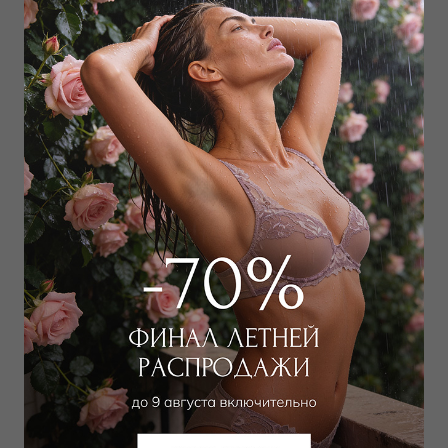
Трусы хипстер
Бюстгальтер
классический push-up
4 057 руб
6 270 руб
Добавить в избранное
В корзину