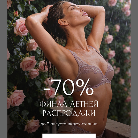
Трусы стринг
Бюстгальтер
классический push-up
1 844 руб
4 057 руб
Добавить в избранное
В корзину