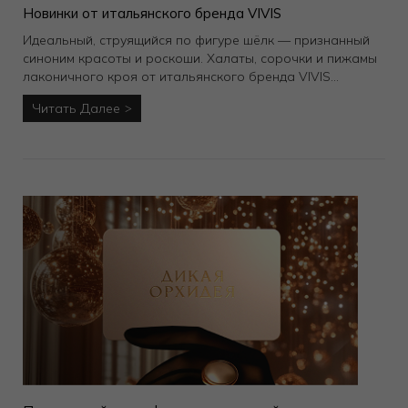
Новинки от итальянского бренда VIVIS
Идеальный, струящийся по фигуре шёлк — признанный
синоним красоты и роскоши. Халаты, сорочки и пижамы
лаконичного кроя от итальянского бренда VIVIS
подарят комфорт и наслаждение любой женщине,
Читать Далее
которая не хочет выбирать между удобством и
красотой — лучший подарок в Новогоднюю ночь.