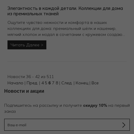
Элегантность в каждой детали. Коллекции для дома
из премиальных тканей
Ощутите чувство нежности и комфорта в наших
коллекциях для дома: премиальный шёлк и кашемир,
мягкий хлопок и модал в сочетании с кружевом создают
лёгкость и элегантность в каждом комплекте.
Читать Далее
Новости 36 - 42 из 511
6
Начало
|
Пред.
|
4
5
7
8
|
След.
|
Конец
|
Все
Новости и акции
скидку 10%
Подпишитесь на рассылку и получите
на первый
заказ