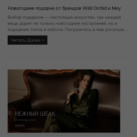
Новогодние подарки от брендов Wild Orchid и Mey
Выбор подарков — настоящее искусство, где каждая
вещь дарит не только новогоднее настроение, но и
ощущение тепла и заботы. Погрузитесь в мир роскоши,
выбирая уникальные комплекты, которые создадут
Читать Далее
атмосферу праздника.