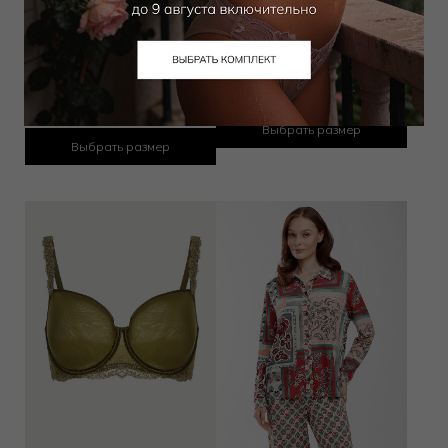
Бюстгальтер классический
Бюстгальтер балконет мягкий
спейсер
5 950
₽
18 000
₽
5 525
₽
16 000
₽
Выбрать размер
Выбрать размер