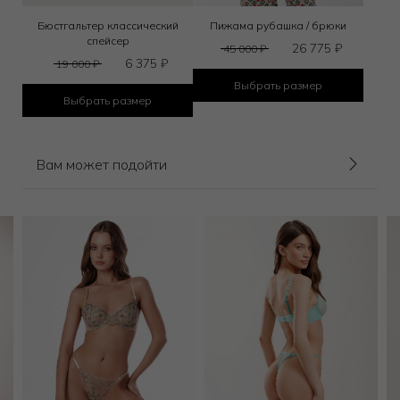
Бюстгальтер классический
Пижама рубашка / брюки
спейсер
26 775
₽
45 000
₽
6 375
₽
19 000
₽
Выбрать размер
Выбрать размер
Вам может подойти