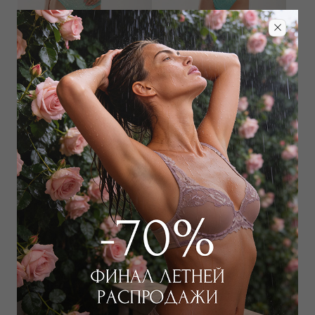
Бюстгальтер треугольник
Бюстгальтер балконет мягкий
мягкий
4 675
₽
14 000
₽
4 250
₽
12 000
₽
Выбрать размер
Выбрать размер