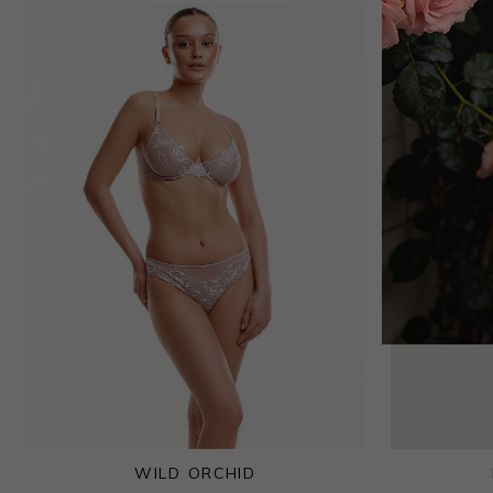
18 000
₽
Бюстгальтер балконет мягкий
8 100
₽
18 000
₽
WILD ORCHID