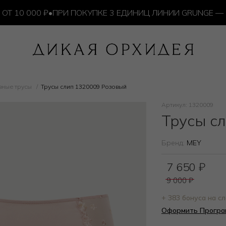
0 000 ₽
•
ПРИ ПОКУПКЕ 3 ЕДИНИЦ ЛИНИИ GRUNGE — ИЗ
вные трусы
Трусы слип 1320009 Розовый
Артикул: 1320009
Трусы с
Бренд:
MEY
7 650
₽
9 000
₽
+ 383 бонуса на 
Оформить Програ