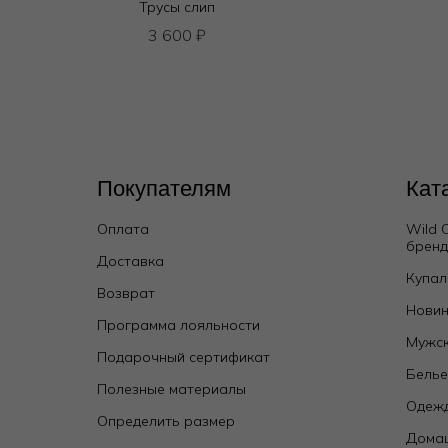
Трусы слип
3 600
₽
Покупателям
Кат
Оплата
Wild 
брен
Доставка
Купал
Топ
Возврат
13 950
₽
22 000
₽
Новин
Программа лояльности
Мужск
Подарочный сертификат
Бель
Полезные материалы
Одежд
Определить размер
Дома