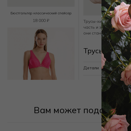
Бюстгальтер классический спейсер
18 000
₽
Трусы-хипстер со сред
часть и эластичное кру
они становятся невиди
Трусы слип 1
Детали
Вам может подойти
Бюстгальтер треугольник t-shirt
6 300
₽