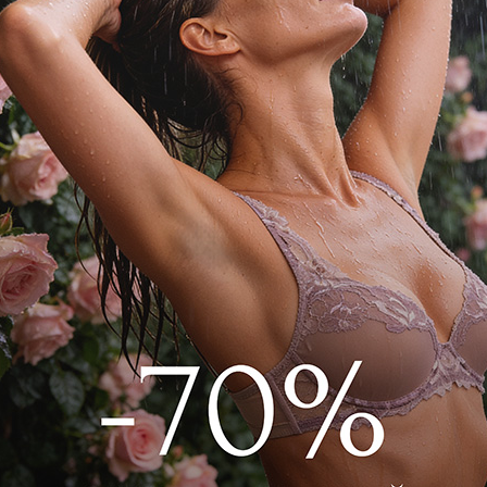
ней посадкой. Уплотненная передняя
жево по краю. Из-за телесного оттенка
мыми под одеждой.
320009 Розовый