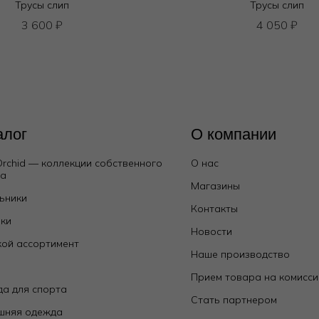
Трусы слип
Трусы слип
3 600
₽
4 050
₽
алог
О компании
Orchid — коллекции собственного
О нас
да
Магазины
ьники
Контакты
ки
Новости
ой ассортимент
Наше производство
е
Прием товара на комисс
а для спорта
Стать партнером
шняя одежда