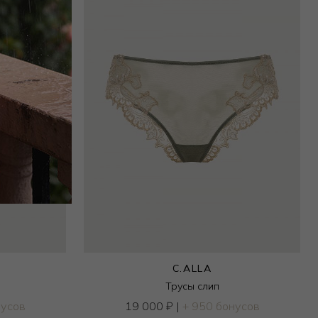
C.ALLA
Трусы слип
нусов
19 000
₽
|
+ 950 бонусов