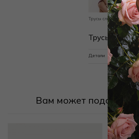
Трусы слип из роскошн
Трусы слип L
Детали
Вам может подойти