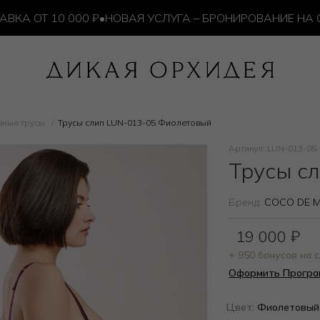
 ОТ 10 000 ₽
•
НОВАЯ УСЛУГА – БРОНИРОВАНИЕ НА САЙ
вные трусы
Трусы слип LUN-013-05 Фиолетовый
Артикул: LUN-013-05
Трусы с
Бренд:
COCO DE 
19 000
₽
+ 950 бонусов на
Оформить Програ
Цвет:
Фиолетовый