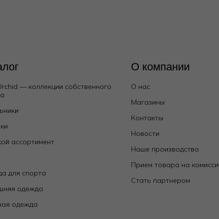
алог
О компании
Orchid — коллекции собственного
О нас
да
Магазины
ьники
Контакты
ки
Новости
ой ассортимент
Наше производство
е
Прием товара на комисс
а для спорта
Стать партнером
шняя одежда
ная одежда