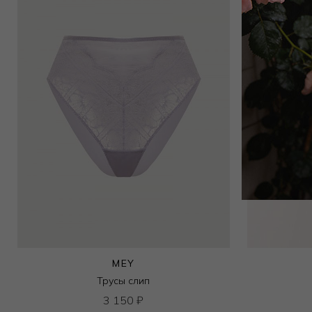
MEY
Трусы слип
3 150
₽