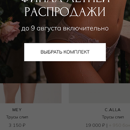
MEY
C.ALLA
Трусы слип
Трусы слип
3 150
₽
19 000
₽
|
+ 950 бо