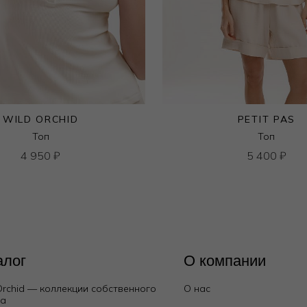
WILD ORCHID
PETIT PAS
Топ
Топ
4 950
₽
5 400
₽
алог
О компании
Orchid — коллекции собственного
О нас
да