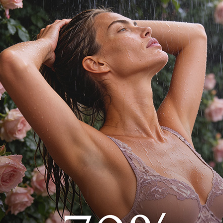
топа, кимоно и брюк.
беспечивают комфорт.
у брюк. Топ