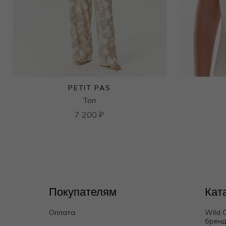
PETIT PAS
Топ
7 200
₽
Покупателям
Кат
Оплата
Wild 
брен