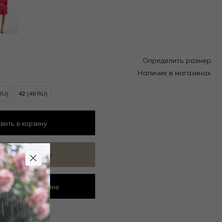
Определить размер
Наличие в магазинах
RU)
42
(48 RU)
вить
в корзину
ить в избранное
ровать в магазине