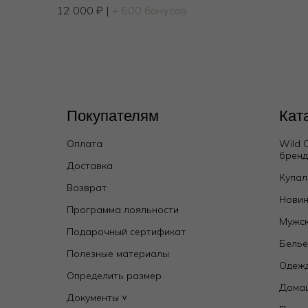
12 000
₽
|
+ 600 бонусов
Покупателям
Кат
Оплата
Wild 
брен
Доставка
Купал
Возврат
Новин
Программа лояльности
Мужск
Подарочный сертификат
Бель
Полезные материалы
Одежд
Определить размер
Дома
Документы ˅