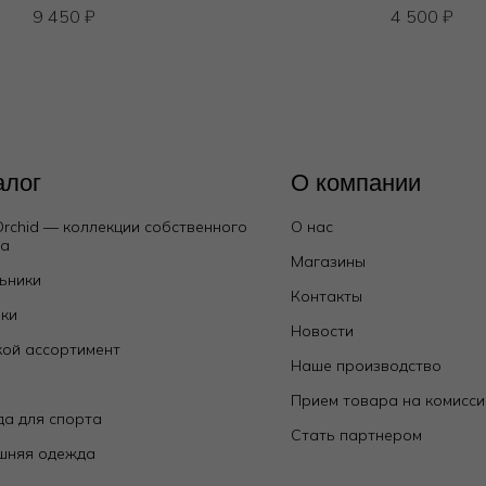
9 450
₽
4 500
₽
алог
О компании
Orchid — коллекции собственного
О нас
да
Магазины
ьники
Контакты
ки
Новости
ой ассортимент
Наше производство
е
Прием товара на комисс
а для спорта
Стать партнером
шняя одежда