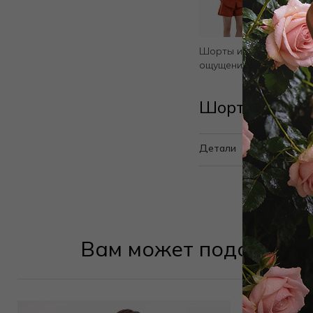
Шорты из 100% хлопка
ощущение легкости и с
Шорты RAOMI
Детали
Вам может подойти