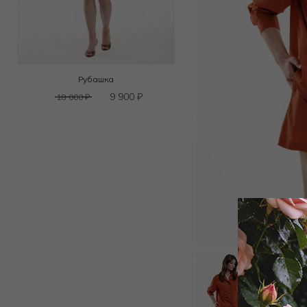
Рубашка
9 900
₽
18 000
₽