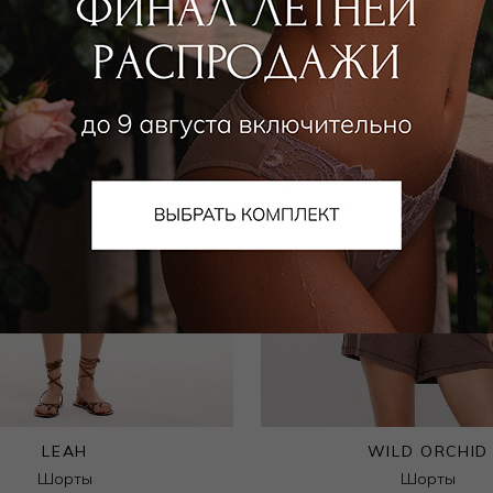
LEAH
WILD ORCHID
Шорты
Шорты