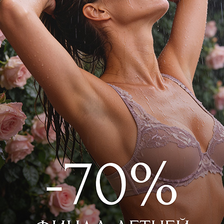
. Универсальный фасон создает
вободы движений.
 Коричневый