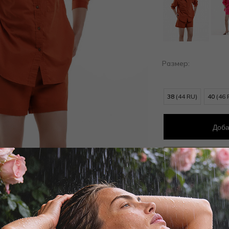
Размер:
38
(44 RU)
40
(46 
Доба
Добав
Заброни