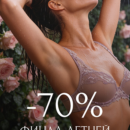
одгибами по нижнему краю. Шорты
2 Айвори