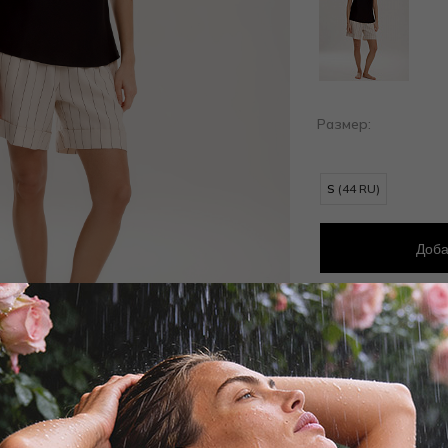
Размер:
S
(44 RU)
Доба
Добав
Заброни