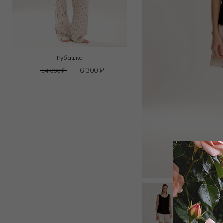
Рубашка
6 300
₽
14 000
₽