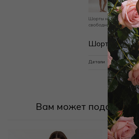
Шорты на резинке с п
свободного кроя.
Шорты 10112
Детали
Вам может подойти