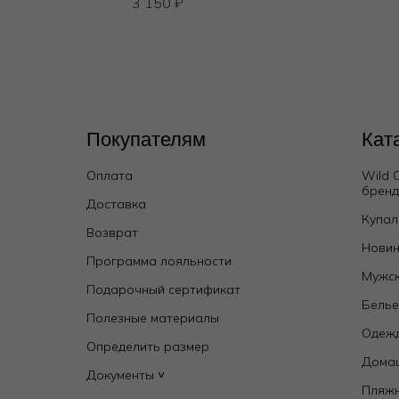
3 150
₽
Покупателям
Кат
Оплата
Wild 
брен
Доставка
Купал
Возврат
Новин
Программа лояльности
Мужск
Подарочный сертификат
Бель
Полезные материалы
Одежд
Определить размер
Дома
Документы ˅
Пляж