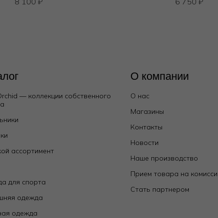
8 100
₽
6 750
₽
алог
О компании
Orchid — коллекции собственного
О нас
да
Магазины
ьники
Контакты
ки
Новости
ой ассортимент
Наше производство
е
Прием товара на комисс
а для спорта
Стать партнером
шняя одежда
ная одежда