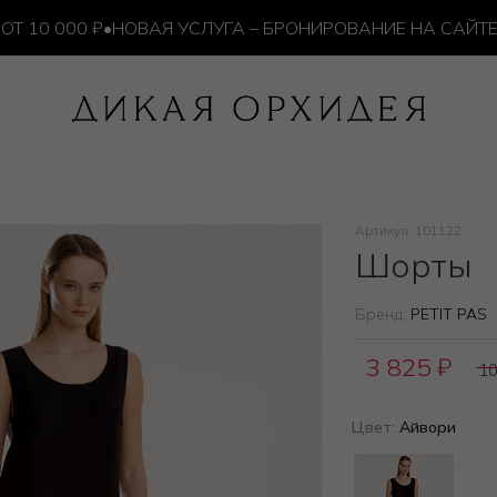
0 000 ₽
•
НОВАЯ УСЛУГА – БРОНИРОВАНИЕ НА САЙТЕ
•
Артикул: 101122
Шорты
Бренд:
PETIT PAS
3 825
₽
1
Цвет:
Айвори