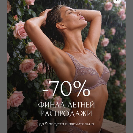
Забронировать в магазине
Дополнить образ
Лиф бандо
Платье
9 350
₽
9 393
₽
16 000
₽
26 000
₽