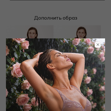
Дополнить образ
Лиф мягкий
Лиф топ
6 750
₽
6 750
₽
11 000
₽
11 000
₽
Выбрать размер
Выбрать размер