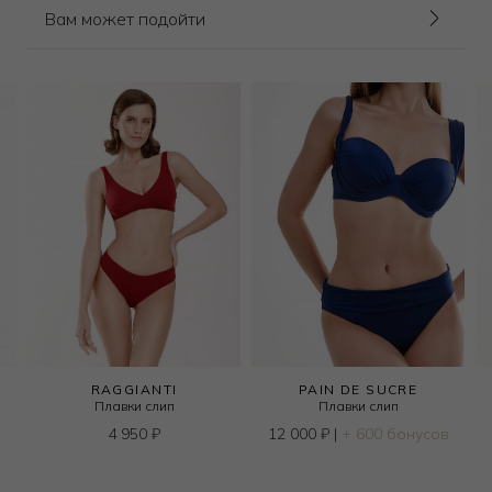
Вам может подойти
RAGGIANTI
PAIN DE SUCRE
Плавки слип
Плавки слип
в
4 950
₽
12 000
₽
|
+ 600 бонусов