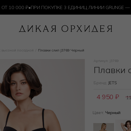
0 000 ₽
•
ПРИ ПОКУПКЕ 3 ЕДИНИЦ ЛИНИИ GRUNGE — ИЗД
с высокой посадкой
Плавки слип J3769 Черный
Артикул: J3769
Плавки 
Бренд:
JETS
4 950
₽
1
Цвет:
Черный