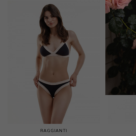
15 000
₽
Лиф мягкий
11 250
₽
18 000
₽
RAGGIANTI