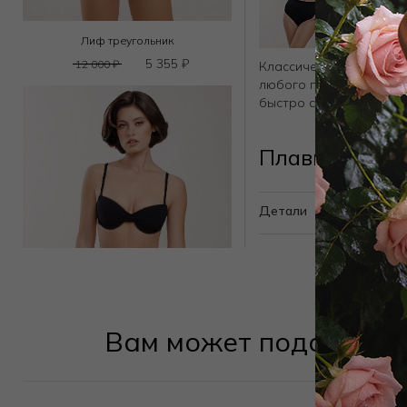
Лиф треугольник
5 355
₽
12 000
₽
Классические высокие 
любого пляжного гарде
быстро сохнут и имеют
Плавки слип 
Детали
Вам может подойти
Лиф t-shirt
6 750
₽