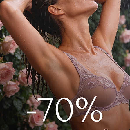
плавки слип - неотъемлемая часть
роба. Плавки с идеальной посадкой,
 идельное качество пошива.
J3769 Черный