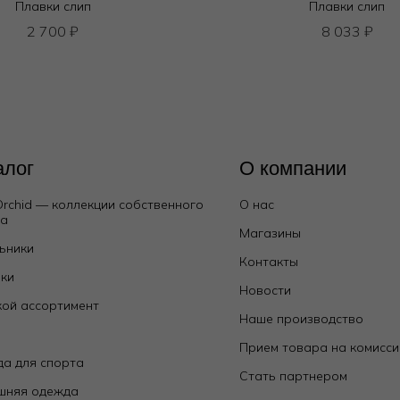
Плавки слип
Плавки слип
2 700
₽
8 033
₽
алог
О компании
Orchid — коллекции собственного
О нас
да
Магазины
ьники
Контакты
ки
Новости
ой ассортимент
Наше производство
е
Прием товара на комисс
а для спорта
Стать партнером
шняя одежда