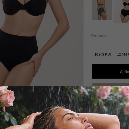
Размер:
10
(42 RU)
12
(44 
Доба
Добав
Заброни