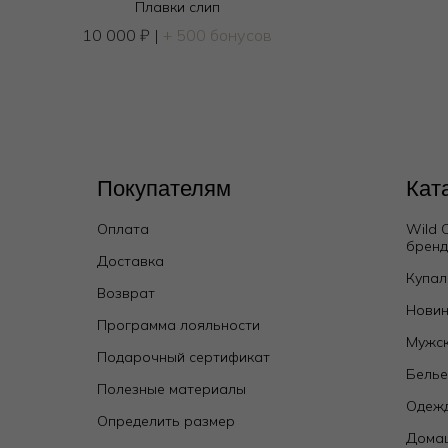
Плавки слип
10 000
₽
|
+ 500 бонусов
Покупателям
Кат
Оплата
Wild 
брен
Доставка
Купал
Платье
Возврат
13 770
₽
26 000
₽
Новин
Программа лояльности
Мужск
Подарочный сертификат
Бель
Полезные материалы
Одежд
Определить размер
Дома