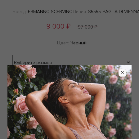
Бренд:
ERMANNO SCERVINO
Линия:
S5555-PAGLIA DI VIENN
9 000
₽
97 000
₽
Цвет:
Черный
Определить размер
Наличие в магазинах
ТОВАР РАСПРОДАН
Добавить в избранное