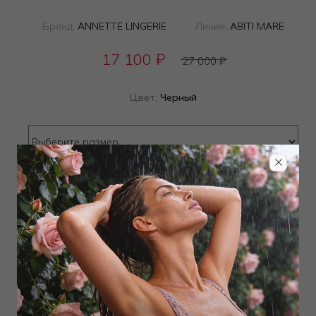
Бренд:
ANNETTE LINGERIE
Линия:
ABITI MARE
17 100
₽
27 000
₽
Цвет:
Черный
Определить размер
Наличие в магазинах
Добавить
в корзину
Добавить в избранное