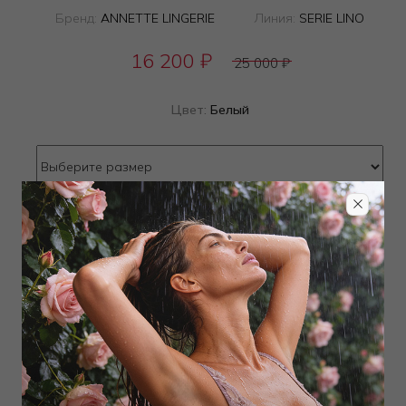
Бренд:
ANNETTE LINGERIE
Линия:
SERIE LINO
16 200
₽
25 000
₽
Цвет:
Белый
Определить размер
Наличие в магазинах
ТОВАР РАСПРОДАН
Добавить в избранное