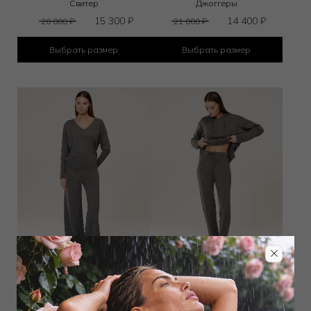
Свитер
Джоггеры
15 300
₽
14 400
₽
20 000
₽
21 000
₽
Выбрать размер
Выбрать размер
Свитер
Джоггеры
13 950
₽
14 400
₽
22 000
₽
23 000
₽