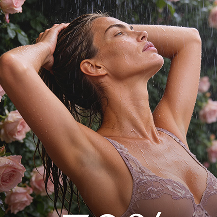
 микрофибры в
фибры. Сзади на
сейна, активных видов