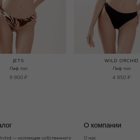
JETS
WILD ORCHID
Лиф топ
Лиф топ
9 900
₽
4 950
₽
алог
О компании
Orchid — коллекции собственного
О нас