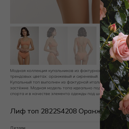
Модная коллекция купальников из фактурной итальянской
трендовых цветах: оранжевый и сиреневый.
Купальный топ выполнен из фактурной итальянской микро
застёжке. Модная модель топа идеально подходит для бас
спорта и в качестве элемента одежды под шорты или юбку.
Лиф топ 2822S4208 Оранжевый
Детали