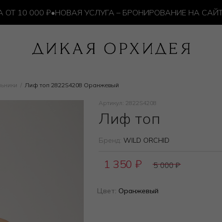
0 000 ₽
•
НОВАЯ УСЛУГА – БРОНИРОВАНИЕ НА САЙТЕ
•
льники
Лиф топ 2822S4208 Оранжевый
Артикул: 2822S4208
Лиф топ
Бренд:
WILD ORCHID
1 350
₽
5 000
₽
Цвет:
Оранжевый