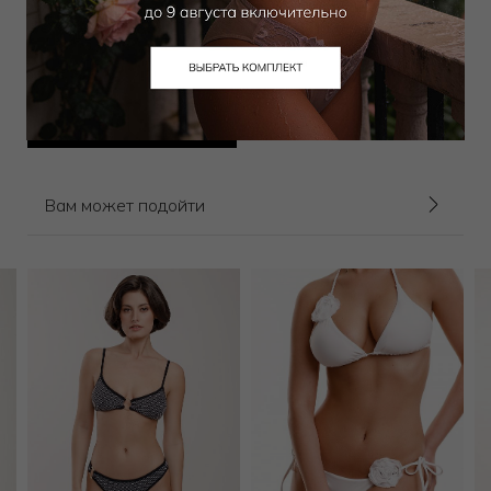
Брюки
36 000
₽
70 000
₽
Выбрать размер
Вам может подойти