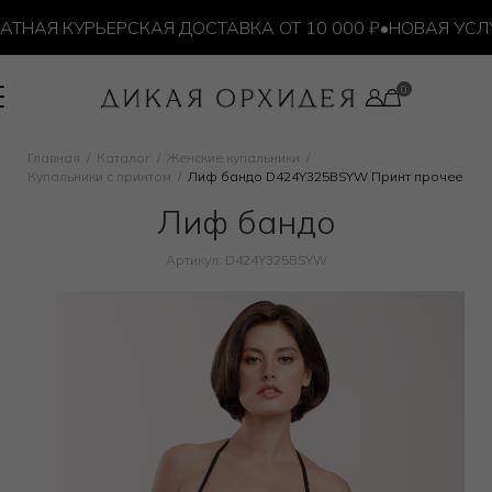
НАЯ КУРЬЕРСКАЯ ДОСТАВКА ОТ 10 000 ₽
•
НОВАЯ УСЛУГ
Главная
Каталог
Женские купальники
Купальники с принтом
Лиф бандо D424Y325BSYW Принт прочее
Лиф бандо
Артикул: D424Y325BSYW