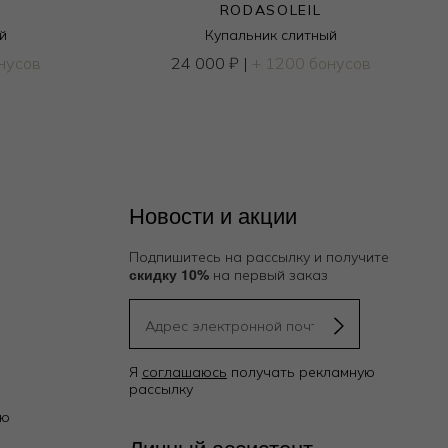
RODASOLEIL
й
Купальник слитный
нусов
24 000
₽
|
+ 1200 бонусов
Новости и акции
Подпишитесь на рассылку и получите
скидку 10%
на первый заказ
Я
соглашаюсь
получать рекламную
рассылку
ию
Личный ассистент