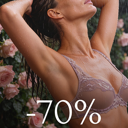
но защитит Вас от солнечных ожогов,
о для чувствительной кожи в зоне
итный 22001176 Принт