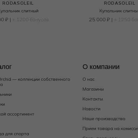
RODASOLEIL
RODASOLEIL
Купальник слитный
Купальник слитны
00
₽
|
+ 1200 бонусов
25 000
₽
|
+ 1250 бо
алог
О компании
Orchid — коллекции собственного
О нас
да
Магазины
ьники
Контакты
ки
Новости
ой ассортимент
Наше производство
е
Прием товара на комисс
а для спорта