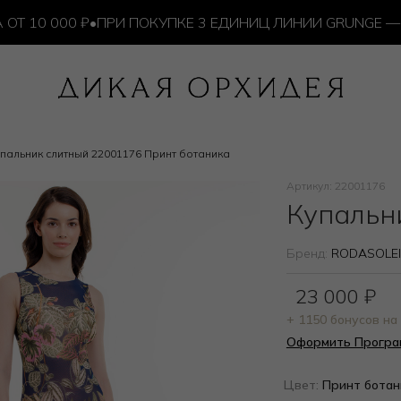
0 000 ₽
•
ПРИ ПОКУПКЕ 3 ЕДИНИЦ ЛИНИИ GRUNGE — ИЗ
пальник слитный 22001176 Принт ботаника
Артикул: 22001176
Купальн
Бренд:
RODASOLEI
23 000
₽
+ 1150 бонусов н
Оформить Програ
Цвет:
Принт ботан