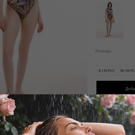
Размер:
S
(44 RU)
M
(46 R
Доба
Добав
Заброни