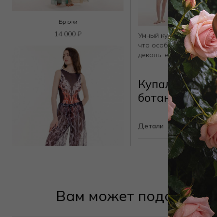
Брюки
14 000
₽
Умный купальник надеж
что особенно актуальн
декольте.
Купальник сл
ботаника
Детали
Вам может подойти
Брюки
14 000
₽