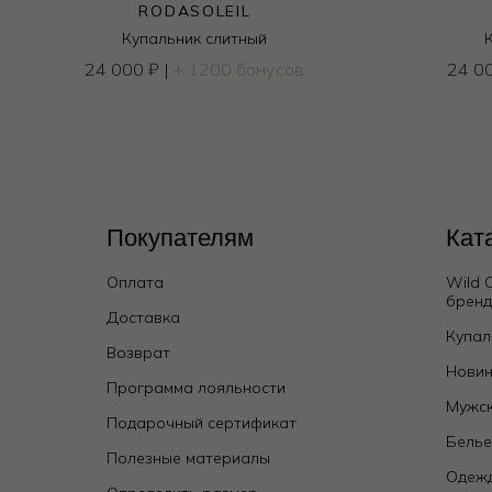
RODASOLEIL
Купальник слитный
24 000
₽
|
+ 1200 бонусов
24 0
Покупателям
Кат
Оплата
Wild 
брен
Брюки
Доставка
Купал
14 000
₽
Возврат
Новин
Программа лояльности
Мужск
Подарочный сертификат
Бель
Полезные материалы
Одежд