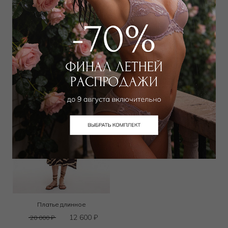
Накидка
Платье
6 503
₽
11 250
₽
12 000
₽
18 000
₽
Выбрать размер
Выбрать размер
Платье длинное
12 600
₽
20 000
₽