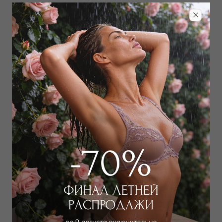
Детали
Бренд:
ANNETTE LINGERIE
Линия:
SERIE LINO
16 200
₽
26 000
₽
Цвет:
Принт прочее
Определить размер
Наличие в магазинах
Добавить
в корзину