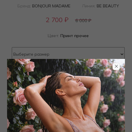
Бренд:
BONJOUR MADAME
Линия:
BE BEAUTY
2 700
₽
6 000
₽
Цвет:
Принт прочее
Определить размер
Наличие в магазинах
ТОВАР РАСПРОДАН
Добавить в избранное