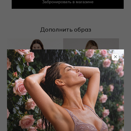
Забронировать в магазине
Дополнить образ
Шорты
Шорты
2 975
₽
4 250
₽
6 000
₽
8 000
₽