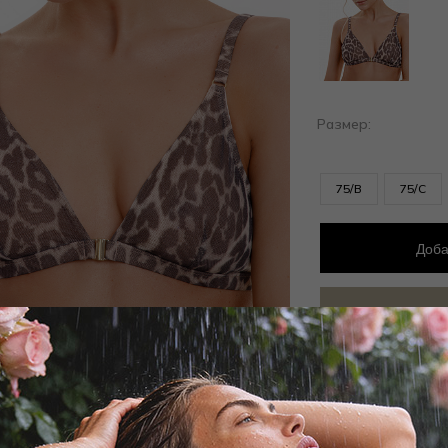
Размер:
75/B
75/C
Доба
Добав
Заброни