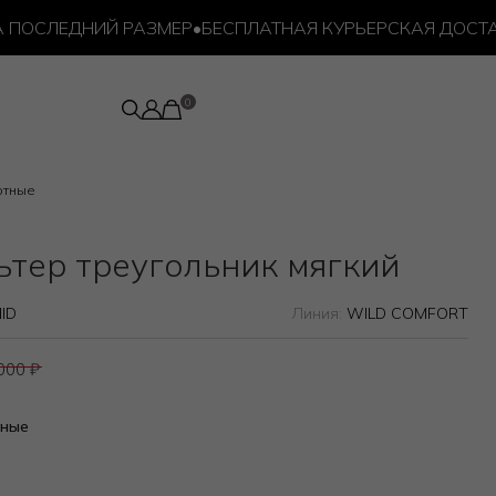
СЛЕДНИЙ РАЗМЕР
•
БЕСПЛАТНАЯ КУРЬЕРСКАЯ ДОСТАВКА 
отные
ьтер треугольник мягкий
ID
Линия:
WILD COMFORT
 000
₽
тные