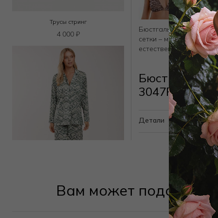
Трусы стринг
Бюстгальтер треугольн
4 000
₽
сетки – мягкая поддерж
естественной эстетики
Бюстгальтер 
3047F1424 п
Детали
Вам может подойти
Рубашка
6 885
₽