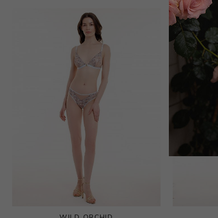
16 000
₽
Рубашка
6 885
₽
16 000
₽
WILD ORCHID