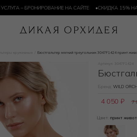
УГА – БРОНИРОВАНИЕ НА САЙТЕ
•
СКИДКА 15% НА ПО
льтеры кружевные
Бюстгальтер мягкий треугольник 3047F1424 принт жив
Артикул: 3047F1424
Бюстгал
Бренд:
WILD ORCH
4 050
₽
7
Цвет:
принт живо