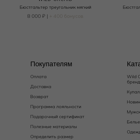
Бюстгальтер треугольник мягкий
Бюстгал
8 000
₽
|
+ 400 бонусов
Покупателям
Кат
Оплата
Wild 
брен
Доставка
Купал
Возврат
Новин
Программа лояльности
Мужск
Подарочный сертификат
Бель
Полезные материалы
Одежд
Определить размер