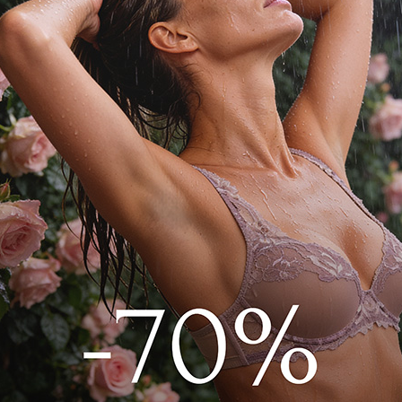
ик мягкий из эластичной леопардовой
ка без косточек для ценителей
мягкий треугольник
ринт животные