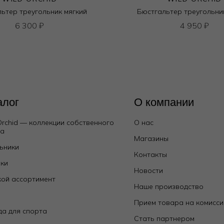
ьтер треугольник мягкий
Бюстгальтер треугольни
6 300
₽
4 950
₽
алог
О компании
Orchid — коллекции собственного
О нас
да
Магазины
ьники
Контакты
ки
Новости
ой ассортимент
Наше производство
е
Прием товара на комисс
а для спорта
Стать партнером