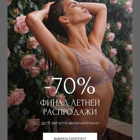
Трусы слип
Трусы стринг
2 250
₽
4 950
₽
6 000
₽
8 000
₽
Выбрать размер
Выбрать размер
Трусы слип
Трусы хипстер
5 850
₽
6 750
₽
9 000
₽
11 000
₽