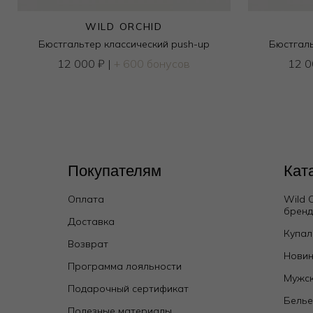
WILD ORCHID
Бюстгальтер классический push-up
Бюстгаль
12 000
₽
|
+ 600 бонусов
12 
Покупателям
Кат
Бомбер
Оплата
Wild 
брен
12 000
₽
Доставка
Купал
Возврат
Новин
Программа лояльности
Мужск
Подарочный сертификат
Бель
Полезные материалы