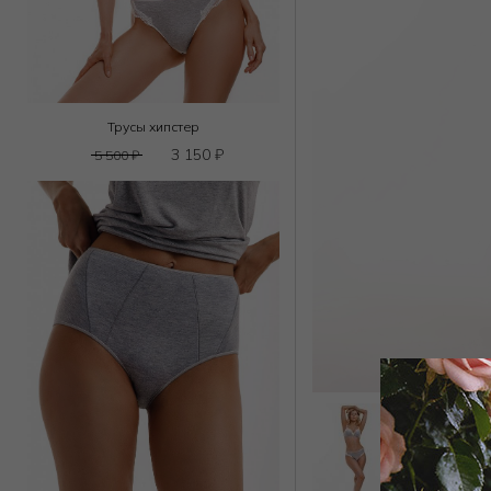
Трусы хипстер
3 150
₽
5 500
₽