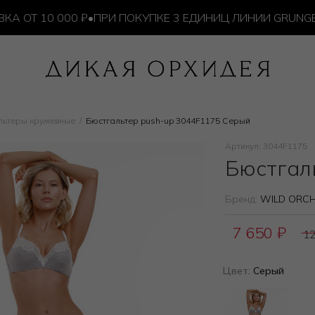
Т 10 000 ₽
•
ПРИ ПОКУПКЕ 3 ЕДИНИЦ ЛИНИИ GRUNGE —
льтеры кружевные
Бюстгальтер push-up 3044F1175 Серый
Артикул: 3044F1175
Бюстгал
Бренд:
WILD ORCH
7 650
₽
1
Цвет:
Серый