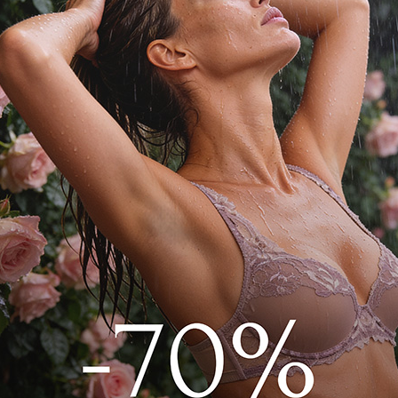
кий пушап – сочетание нежного гладкого
ете айвори. Создает эффект роскошного
носить каждый день. Кружевные вставки
ашки, добавляю нотку женственности.
риподнимает грудь, создавая красивый
а.
push-up 3044F1175