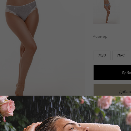
Размер:
75/B
75/C
Доба
Добав
Заброни