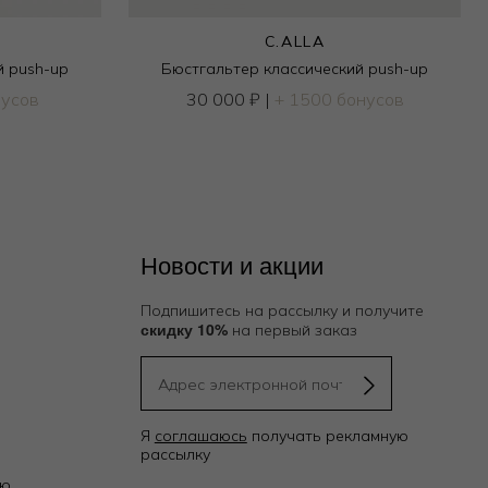
C.ALLA
й push-up
Бюстгальтер классический push-up
нусов
30 000
₽
|
+ 1500 бонусов
Новости и акции
Подпишитесь на рассылку и получите
скидку 10%
на первый заказ
Я
соглашаюсь
получать рекламную
рассылку
ию