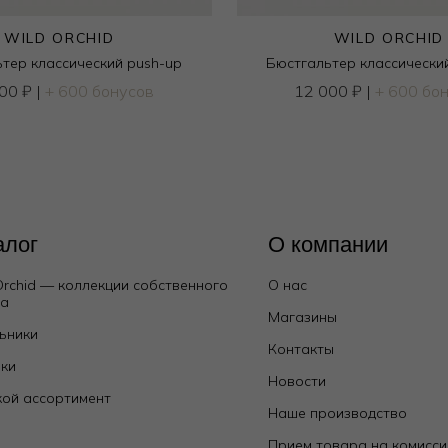
WILD ORCHID
WILD ORCHID
тер классический push-up
Бюстгальтер классически
000
₽
|
+ 600 бонусов
12 000
₽
|
+ 600 бо
алог
О компании
Orchid — коллекции собственного
О нас
да
Магазины
ьники
Контакты
ки
Новости
ой ассортимент
Наше производство
е
Прием товара на комисс