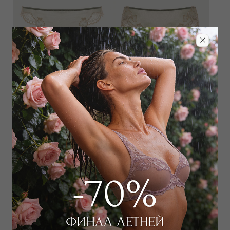
Трусы хипстер
Трусы слип
16 000
₽
19 000
₽
Выбрать размер
Выбрать размер