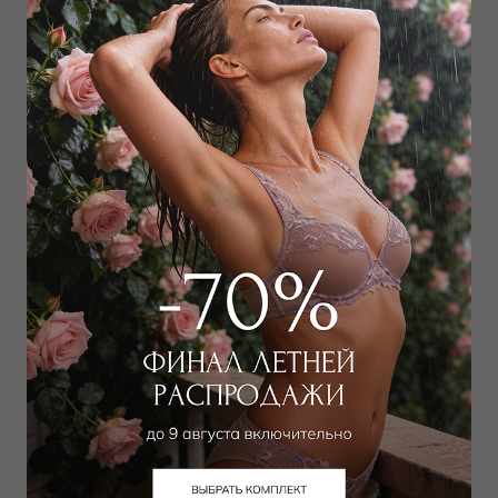
2 250
₽
4 950
₽
6 000
₽
8 000
₽
Выбрать размер
Выбрать размер
Трусы слип
Трусы хипстер
5 850
₽
6 750
₽
9 000
₽
11 000
₽