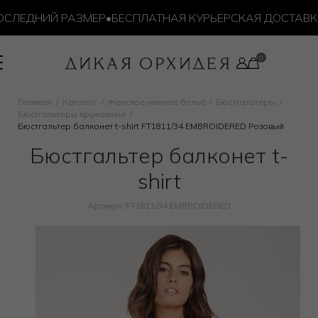
СЛЕДНИЙ РАЗМЕР
•
БЕСПЛАТНАЯ КУРЬЕРСКАЯ ДОСТАВКА О
Главная
Каталог
Женское нижнее бельё
Бюстгальтеры
Бюстгальтеры кружевные
Бюстгальтер балконет t-shirt FT1811/34 EMBROIDERED Розовый
Бюстгальтер балконет t-
shirt
Артикул: FT1811/34 EMBROIDERED