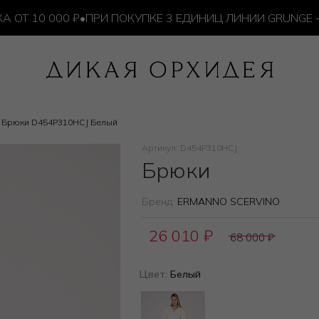
10 000 ₽
•
ПРИ ПОКУПКЕ 3 ЕДИНИЦ ЛИНИИ GRUNGE — И
Брюки D454P310HCJ Белый
Артикул: D454P310HCJ
Брюки
Бренд:
ERMANNO SCERVINO
26 010
₽
68 000
₽
Цвет:
Белый