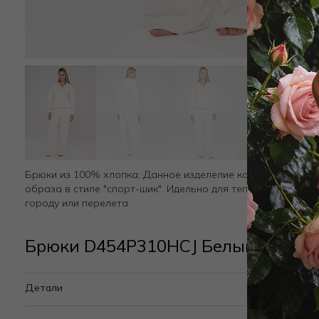
Брюки из 100% хлопка. Данное изделелие как ничто друго
образа в стиле "спорт-шик". Идельно для теплого домашне
городу или перелета.
Брюки D454P310HCJ Белый
Детали