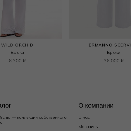
WILD ORCHID
ERMANNO SCERV
Брюки
Брюки
6 300
₽
36 000
₽
алог
О компании
Orchid — коллекции собственного
О нас
да
Магазины