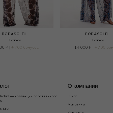
RODASOLEIL
RODASOLEIL
Брюки
Брюки
000
₽
|
+ 700 бонусов
14 000
₽
|
+ 700 бо
алог
О компании
Orchid — коллекции собственного
О нас
да
Магазины
ьники
Контакты