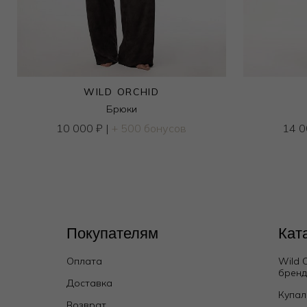
WILD ORCHID
Брюки
10 000
₽
|
+ 500 бонусов
14 
Покупателям
Кат
Оплата
Wild 
брен
Доставка
Купал
Возврат