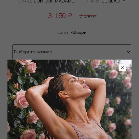
Бренд:
BONJOUR MADAME
Линия:
BE BEAUTY
3 150
₽
7 000
₽
Цвет:
Айвори
Определить размер
Наличие в магазинах
ТОВАР РАСПРОДАН
Добавить в избранное
Забронировать в магазине