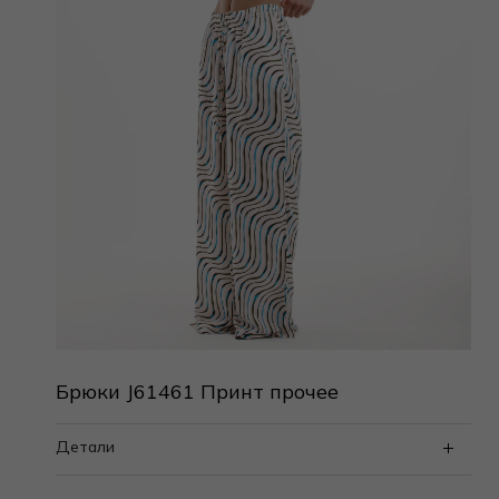
Брюки J61461 Принт прочее
Детали