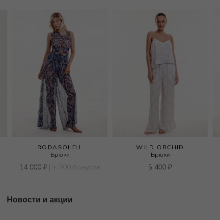
RODASOLEIL
WILD ORCHID
Брюки
Брюки
в
14 000
₽
|
+ 700 бонусов
5 400
₽
Новости и акции