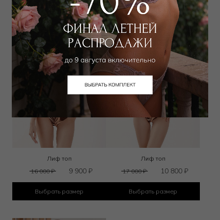
Лиф топ
Лиф топ
9 900
₽
10 800
₽
16 000
₽
17 000
₽
Выбрать размер
Выбрать размер