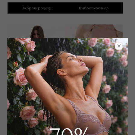
Выбрать размер
Выбрать размер
Купальник слитный с мягкой
Плавки хипстер
чашкой
8 100
₽
13 000
₽
20 250
₽
28 000
₽
Выбрать размер
Выбрать размер