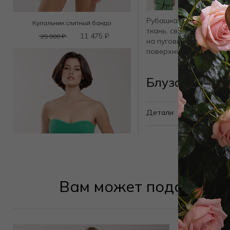
Рубашка с коротким ру
Купальник слитный бандо
ткань, свободный крой
11 475
₽
25 000
₽
на пуговицах спереди, 
поверхности.
Блуза J61379
Детали
Вам может подойти
Купальник слитный бандо
14 850
₽