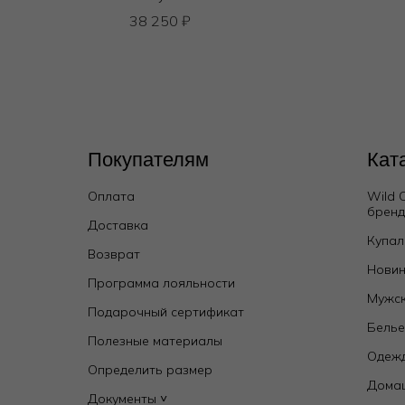
38 250
₽
Покупателям
Кат
Оплата
Wild 
брен
Доставка
Купал
Возврат
Новин
Программа лояльности
Мужск
Подарочный сертификат
Бель
Полезные материалы
Одежд
Определить размер
Дома
Документы ˅