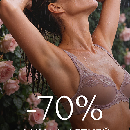
кавом из вискозы. Легкая вискозная
, классические детали рубашки, застежка
эксклюзивный принт JETS по всей
 Зеленый