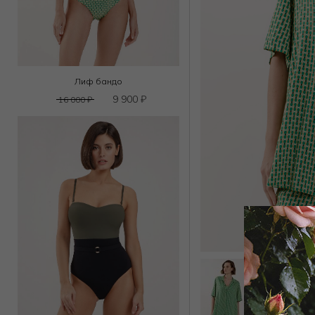
Лиф бандо
9 900
₽
16 000
₽