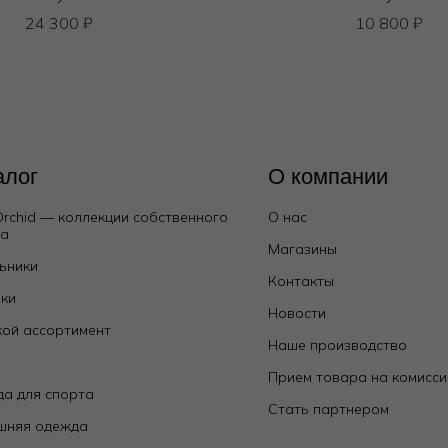
24 300
₽
10 800
₽
алог
О компании
Orchid — коллекции собственного
О нас
да
Магазины
ьники
Контакты
ки
Новости
ой ассортимент
Наше производство
е
Прием товара на комисс
а для спорта
Стать партнером
шняя одежда