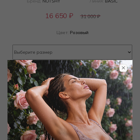
Бренд:
NOTSHY
Линия:
BASIC
16 650
₽
31 000
₽
Цвет:
Розовый
Определить размер
Наличие в магазинах
ТОВАР РАСПРОДАН
Добавить в избранное
Забронировать в магазине