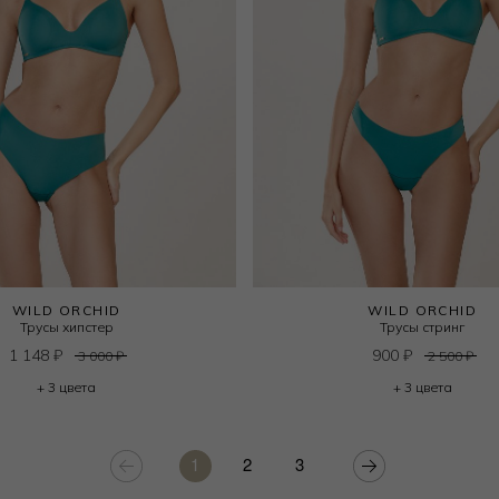
WILD ORCHID
WILD ORCHID
Трусы хипстер
Трусы стринг
1 148
₽
900
₽
3 000
₽
2 500
₽
+ 3 цвета
+ 3 цвета
1
2
3