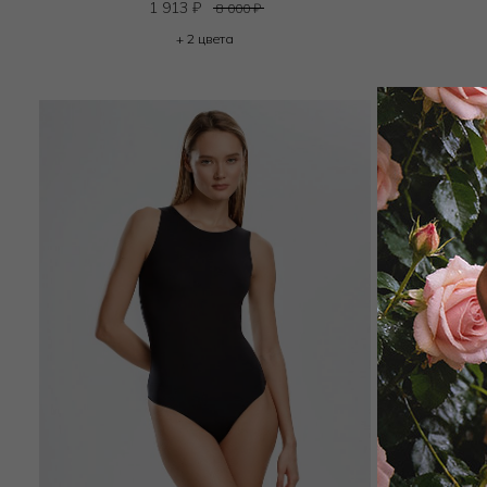
1 913
₽
8 000
₽
+ 2 цвета