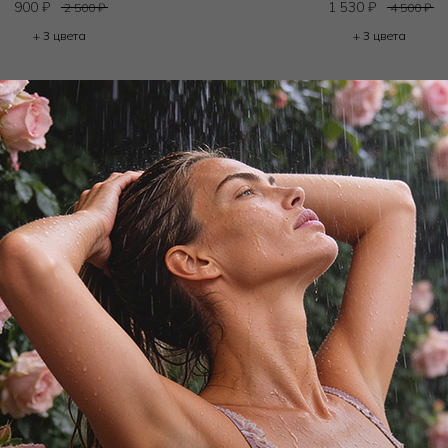
900
₽
1 530
₽
2 500
₽
4 500
₽
+ 3 цвета
+ 3 цвета