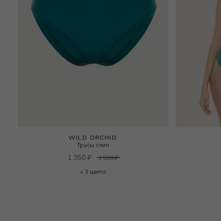
WILD ORCHID
Трусы слип
1 350
₽
3 500
₽
+ 3 цвета