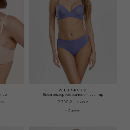
WILD ORCHID
h-up
Бюстгальтер классический push-up
ов
2 700
₽
8 500
₽
+ 2 цвета