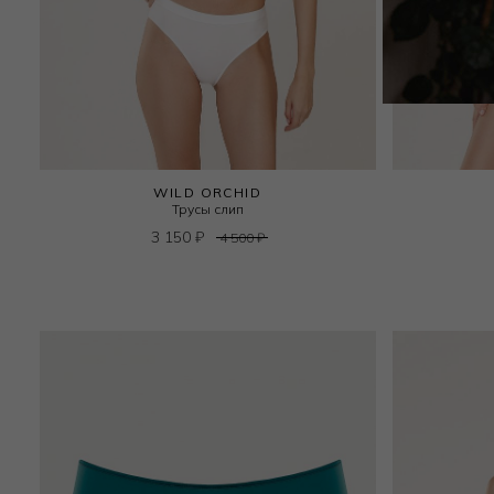
WILD ORCHID
Трусы слип
3 150
₽
4 500
₽