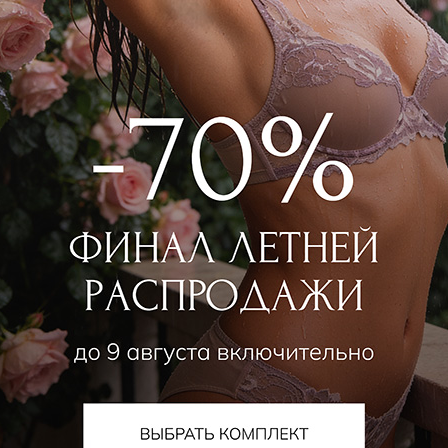
WILD ORCHID
WILD ORCHID
льтер классический мягкий
Бюстгальтер классический с
500
₽
|
+ 375 бонусов
8 500
₽
|
+ 425 бонус
+ 1 цвет
+ 1 цвет