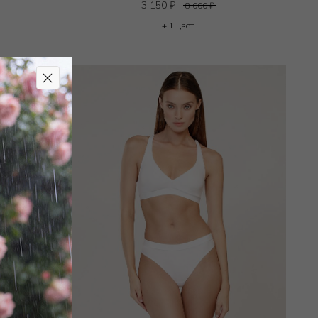
3 150
₽
8 000
₽
+ 1 цвет