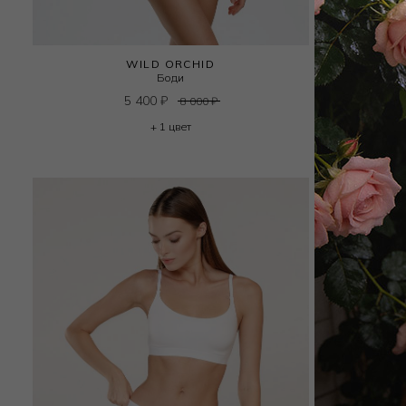
WILD ORCHID
Боди
Бюстга
5 400
₽
7 
8 000
₽
+ 1 цвет