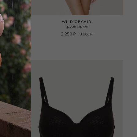
WILD ORCHID
пейсер
Трусы стринг
ов
2 250
₽
3 500
₽