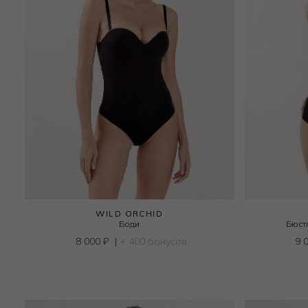
WILD ORCHID
Боди
Бюст
8 000
₽
|
+ 400 бонусов
9 