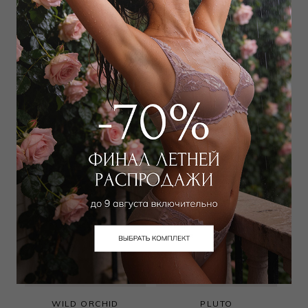
NIADA STUDIO
WILD ORCHID
Брюки
Брюки
44 000
₽
|
+ 2200
10 000
₽
|
+ 500 бонусов
бонусов
+ 1 цвет
WILD ORCHID
PLUTO