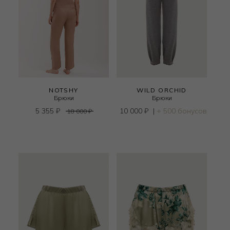
NOTSHY
WILD ORCHID
Брюки
Брюки
5 355
₽
10 000
₽
|
+ 500 бонусов
18 000
₽