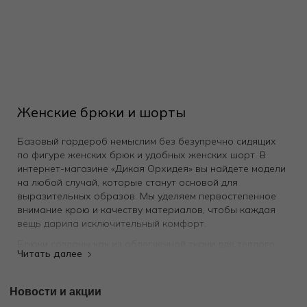
Женские брюки и шорты
Базовый гардероб немыслим без безупречно сидящих
по фигуре женских брюк и удобных женских шорт. В
интернет-магазине «Дикая Орхидея» вы найдете модели
на любой случай, которые станут основой для
выразительных образов. Мы уделяем первостепенное
внимание крою и качеству материалов, чтобы каждая
вещь дарила исключительный комфорт.
Брюки созданы как из облегченной ткани для теплого
сезона, так и плотных, согревающих материалов для
холодной погоды. В ассортименте представлены
варианты из натурального хлопка для повседневной
Новости и акции
носки, уютные домашние модели, а также изделия для