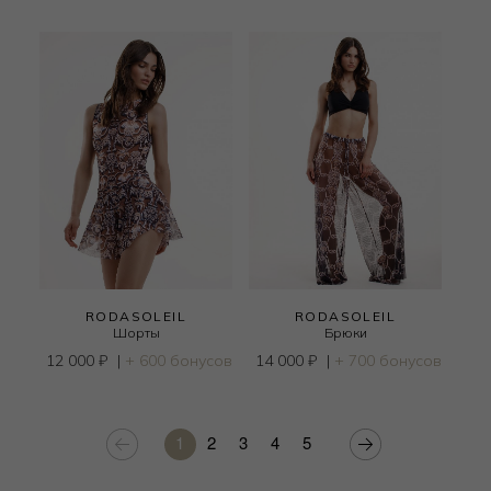
RODASOLEIL
RODASOLEIL
Шорты
Брюки
12 000
₽
|
+ 600 бонусов
14 000
₽
|
+ 700 бонусов
1
2
3
4
5