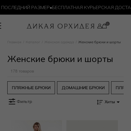
ОСЛЕДНИЙ РАЗМЕР
•
БЕСПЛАТНАЯ КУРЬЕРСКАЯ ДОСТАВКА 
Главная
Каталог
Женская одежда
Женские брюки и шорты
Женские брюки и шорты
178 товаров
ПЛЯЖНЫЕ БРЮКИ
ДОМАШНИЕ БРЮКИ
ПЛЯЖ
Фильтр
Хиты