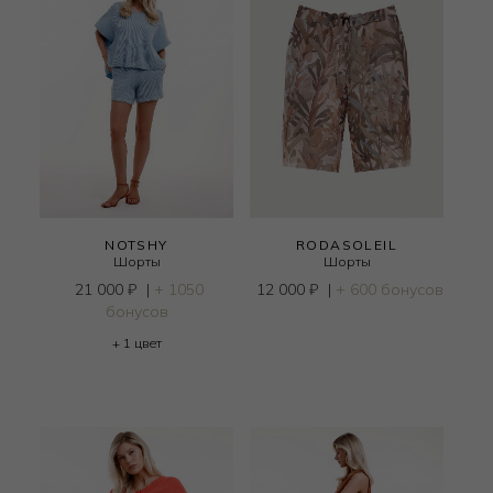
NOTSHY
RODASOLEIL
Шорты
Шорты
21 000
₽
|
+ 1050
12 000
₽
|
+ 600 бонусов
бонусов
+ 1 цвет